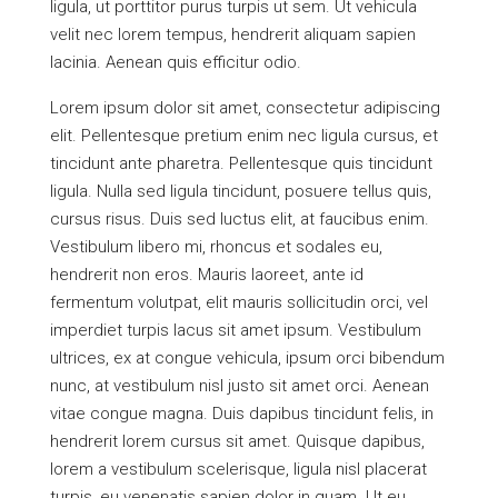
ligula, ut porttitor purus turpis ut sem. Ut vehicula
velit nec lorem tempus, hendrerit aliquam sapien
lacinia. Aenean quis efficitur odio.
Lorem ipsum dolor sit amet, consectetur adipiscing
elit. Pellentesque pretium enim nec ligula cursus, et
tincidunt ante pharetra. Pellentesque quis tincidunt
ligula. Nulla sed ligula tincidunt, posuere tellus quis,
cursus risus. Duis sed luctus elit, at faucibus enim.
Vestibulum libero mi, rhoncus et sodales eu,
hendrerit non eros. Mauris laoreet, ante id
fermentum volutpat, elit mauris sollicitudin orci, vel
imperdiet turpis lacus sit amet ipsum. Vestibulum
ultrices, ex at congue vehicula, ipsum orci bibendum
nunc, at vestibulum nisl justo sit amet orci. Aenean
vitae congue magna. Duis dapibus tincidunt felis, in
hendrerit lorem cursus sit amet. Quisque dapibus,
lorem a vestibulum scelerisque, ligula nisl placerat
turpis, eu venenatis sapien dolor in quam. Ut eu