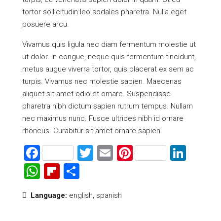
tortor sollicitudin leo sodales pharetra. Nulla eget
posuere arcu.
Vivamus quis ligula nec diam fermentum molestie ut
ut dolor. In congue, neque quis fermentum tincidunt,
metus augue viverra tortor, quis placerat ex sem ac
turpis. Vivamus nec molestie sapien. Maecenas
aliquet sit amet odio et ornare. Suspendisse
pharetra nibh dictum sapien rutrum tempus. Nullam
nec maximus nunc. Fusce ultrices nibh id ornare
rhoncus. Curabitur sit amet ornare sapien.
Facebook
Twitter
Email
Pinterest
Link
WhatsApp
Flipboard
Share
Language:
english, spanish