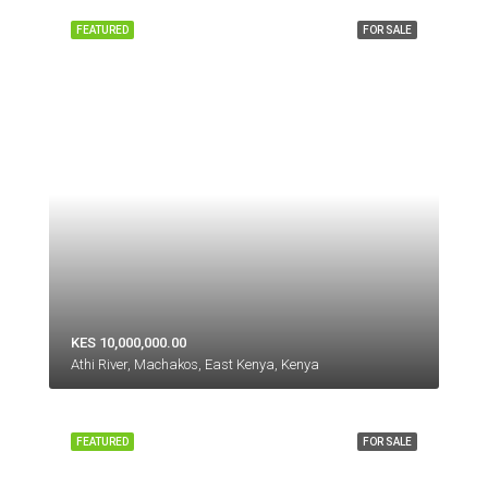
FEATURED
FOR SALE
KES 10,000,000.00
Athi River, Machakos, East Kenya, Kenya
FEATURED
FOR SALE