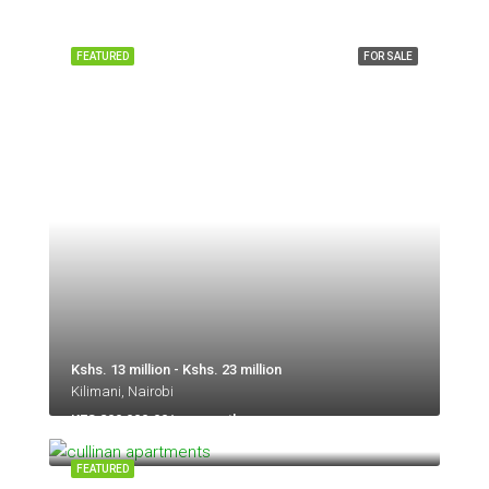
FEATURED
FOR SALE
Kshs. 13 million - Kshs. 23 million
Kilimani, Nairobi
KES 200,000.00/per month
Kilimani, Nairobi, 50260-00100, Kenya
FEATURED